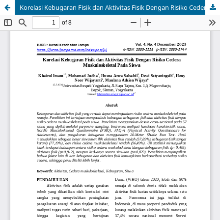
Korelasi Kebugaran Fisik dan Aktivitas Fisik Dengan Risiko Cedera Muskuloskeletal Pada Siswa