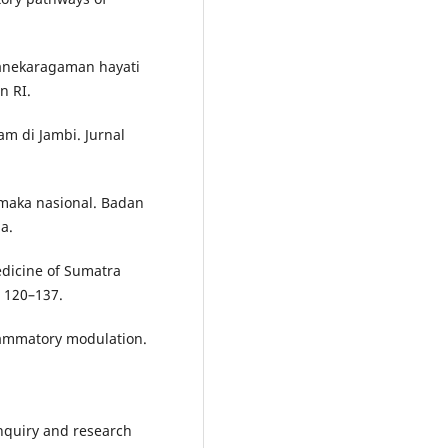
eanekaragaman hayati
n RI.
lam di Jambi. Jurnal
maka nasional. Badan
a.
edicine of Sumatra
 120–137.
nflammatory modulation.
 inquiry and research