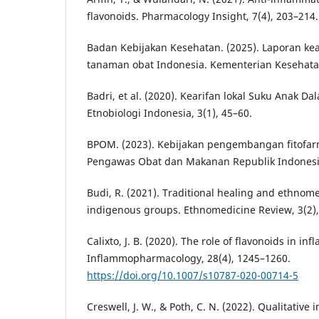
flavonoids. Pharmacology Insight, 7(4), 203–214.
Badan Kebijakan Kesehatan. (2025). Laporan k
tanaman obat Indonesia. Kementerian Kesehata
Badri, et al. (2020). Kearifan lokal Suku Anak Da
Etnobiologi Indonesia, 3(1), 45–60.
BPOM. (2023). Kebijakan pengembangan fitofar
Pengawas Obat dan Makanan Republik Indonesi
Budi, R. (2021). Traditional healing and ethnom
indigenous groups. Ethnomedicine Review, 3(2),
Calixto, J. B. (2020). The role of flavonoids in i
Inflammopharmacology, 28(4), 1245–1260.
https://doi.org/10.1007/s10787-020-00714-5
Creswell, J. W., & Poth, C. N. (2022). Qualitative