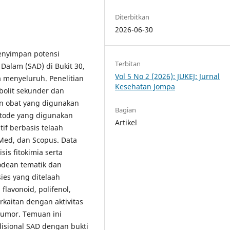
Diterbitkan
2026-06-30
enyimpan potensi
Terbitan
Dalam (SAD) di Bukit 30,
Vol 5 No 2 (2026): JUKEJ: Jurnal
 menyeluruh. Penelitian
Kesehatan Jompa
bolit sekunder dan
an obat yang digunakan
Bagian
tode yang digunakan
Artikel
tif berbasis telaah
Med, dan Scopus. Data
is fitokimia serta
odean tematik dan
ies yang ditelaah
lavonoid, polifenol,
erkaitan dengan aktivitas
titumor. Temuan ini
isional SAD dengan bukti