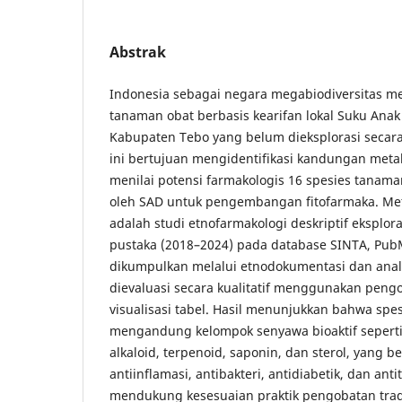
Abstrak
Indonesia sebagai negara megabiodiversitas m
tanaman obat berbasis kearifan lokal Suku Anak 
Kabupaten Tebo yang belum dieksplorasi secara
ini bertujuan mengidentifikasi kandungan meta
menilai potensi farmakologis 16 spesies tanam
oleh SAD untuk pengembangan fitofarmaka. Me
adalah studi etnofarmakologi deskriptif eksplora
pustaka (2018–2024) pada database SINTA, Pub
dikumpulkan melalui etnodokumentasi dan analis
dievaluasi secara kualitatif menggunakan peng
visualisasi tabel. Hasil menunjukkan bahwa spes
mengandung kelompok senyawa bioaktif seperti f
alkaloid, terpenoid, saponin, dan sterol, yang b
antiinflamasi, antibakteri, antidiabetik, dan an
mendukung kesesuaian praktik pengobatan trad