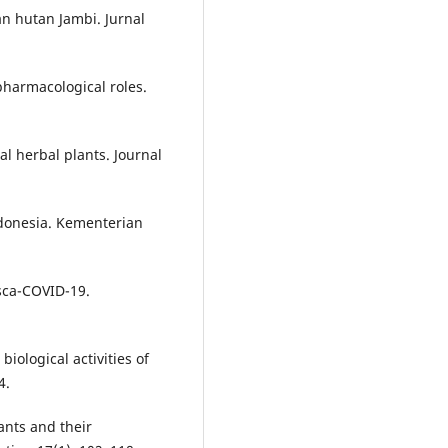
an hutan Jambi. Jurnal
pharmacological roles.
nal herbal plants. Journal
donesia. Kementerian
sca-COVID-19.
iological activities of
4.
ants and their