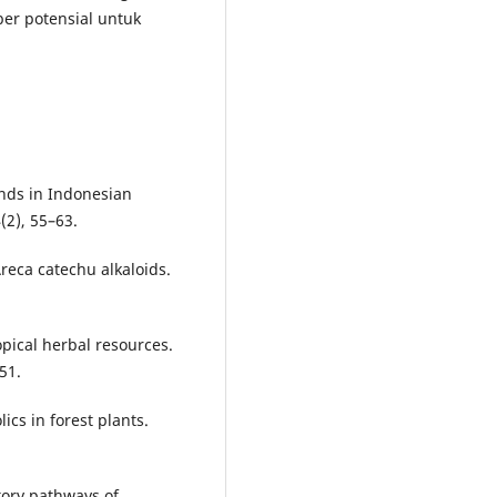
er potensial untuk
unds in Indonesian
(2), 55–63.
 Areca catechu alkaloids.
opical herbal resources.
51.
lics in forest plants.
atory pathways of