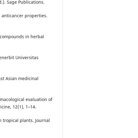
). Sage Publications.
d anticancer properties.
ve compounds in herbal
Penerbit Universitas
ast Asian medicinal
armacological evaluation of
cine, 12(1), 1–14.
 tropical plants. Journal