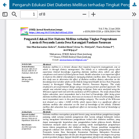
Pengaruh Edukasi Diet Diabetes Mellitus terhadap Tingkat Pengetahuan Lansia di Posyandu Lansia Desa Karangjati Pandaan Pasuruan