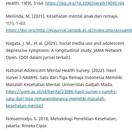
Health, 19(9), 5164.
https://doi.org/10.3390/ijerph19095164
Meilinda, M. (2021). Kesehatan mental anak dan remaja.
1(1), 1–63.
https://doi.org/http://ejournal.iainptk.ac.id/index.php/assyami
Nagata, J. M., et al. (2025). Social media use and adolescent
depressive symptoms: A longitudinal study. JAMA Network
Open. (DOI dalam jurnal terkait)
National Adolescent Mental Health Survey. (2022). Hasil
Survei I-NAMHS: Satu dari Tiga Remaja Indonesia Memiliki
Masalah Kesehatan Mental. Universitas Gadjah Mada.
https://ugm.ac.id/id/berita/23086-hasil-survei-i-namhs-
satu-dari-tiga-remajaindonesia-memiliki-masalah-
kesehatan-mental/
Notoatmodjo, S. 2018, Metodologi Penelitian Kesehatan,
Jakarta: Rineka Cipta