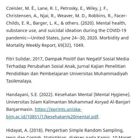
Czeisler, M. É., Lane, R. I., Petrosky, E., Wiley, J. F.,
Christensen, A., Njai, R., Weaver, M. D., Robbins, R., Facer-
Childs, E. R., Barger, L. K., & others. (2020). Mental health,
substance use, and suicidal ideation during the COVID-19
pandemic—United States, June 24--30, 2020. Morbidity and
Mortality Weekly Report, 69(32), 1049.
Fitri Sulidar, 2017, Dampak Positif dan Negatif Sosial Media
Terhadap Perubahan Sosial Anak, Jurnal Kajian Penelitian
Pendidikan dan Pembelajaran Universitas Muhammadiyah
Tasikmalaya.
Handayani, S.E. (2022). Kesehatan Mental (Mental Hygiene).
Universitas Islam Kalimantan Muhammad Asryad Al-Banjari
Banjarmasin.
https://eprints.uniska-
bjm.ac.id/10851/1/kesehatan%20mental.pdf
.
Hidayat, A. (2018). Pengertian Simple Random Sampling,
Jenis dan Contoh. Statistikian. diakses pada Kamis, 10 Maret