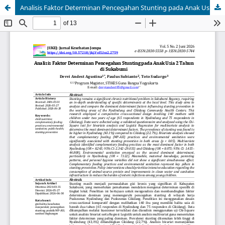
Analisis Faktor Determinan Pencegahan Stunting pada Anak Usia 2 Tahun di Sukabumi