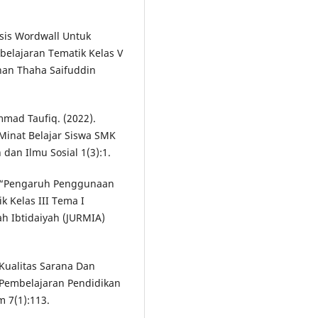
asis Wordwall Untuk
belajaran Tematik Kelas V
than Thaha Saifuddin
mmad Taufiq. (2022).
inat Belajar Siswa SMK
 dan Ilmu Sosial 1(3):1.
. “Pengaruh Penggunaan
k Kelas III Tema I
ah Ibtidaiyah (JURMIA)
 Kualitas Sarana Dan
 Pembelajaran Pendidikan
m 7(1):113.