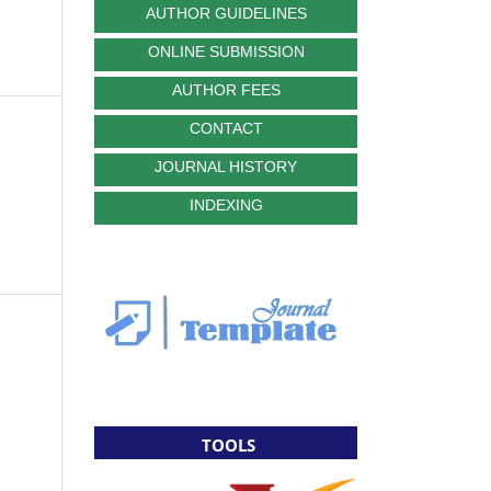
AUTHOR GUIDELINES
ONLINE SUBMISSION
AUTHOR FEES
CONTACT
JOURNAL HISTORY
INDEXING
TOOLS