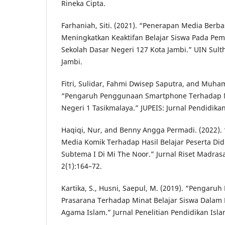
Rineka Cipta.
Farhaniah, Siti. (2021). “Penerapan Media Berb
Meningkatkan Keaktifan Belajar Siswa Pada Pem
Sekolah Dasar Negeri 127 Kota Jambi.” UIN Sul
Jambi.
Fitri, Sulidar, Fahmi Dwisep Saputra, and Muha
“Pengaruh Penggunaan Smartphone Terhadap M
Negeri 1 Tasikmalaya.” JUPEIS: Jurnal Pendidikan
Haqiqi, Nur, and Benny Angga Permadi. (2022)
Media Komik Terhadap Hasil Belajar Peserta Didi
Subtema I Di Mi The Noor.” Jurnal Riset Madras
2(1):164–72.
Kartika, S., Husni, Saepul, M. (2019). “Pengaruh
Prasarana Terhadap Minat Belajar Siswa Dalam
Agama Islam.” Jurnal Penelitian Pendidikan Isla