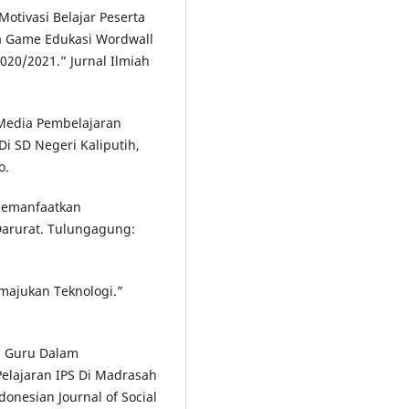
Motivasi Belajar Peserta
a Game Edukasi Wordwall
020/2021.” Jurnal Ilmiah
Media Pembelajaran
Di SD Negeri Kaliputih,
o.
 Memanfaatkan
Darurat. Tulungagung:
majukan Teknologi.”
ika Guru Dalam
lajaran IPS Di Madrasah
donesian Journal of Social