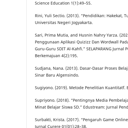
Science Education 1(1):49–55.
Rini, Yuli Sectio. (2013). “Pendidikan: Hakekat, 
Universitas Negeri Jogyakarta.
Sari, Prima Mutia, and Husnin Nahry Yarza. (202
Penggunaan Aplikasi Quizizz Dan Wordwall Pad
Guru-Guru SDIT Al-Kahfi.” SELAPARANG Jurnal 
Berkemajuan 4(2):195.
Sudjana, Nana. (2013). Dasar-Dasar Proses Bel
Sinar Baru Algensindo.
Sugiyono. (2019). Metode Penelitian Kuantitatf.
Supriyono. (2018). “Pentingnya Media Pembela
Minat Belajar Siswa SD.” Edustream: Jurnal Pend
Surbakti, Krista. (2017). “Pengaruh Game Onlin
Jurnal Curere 01(01):28–38.