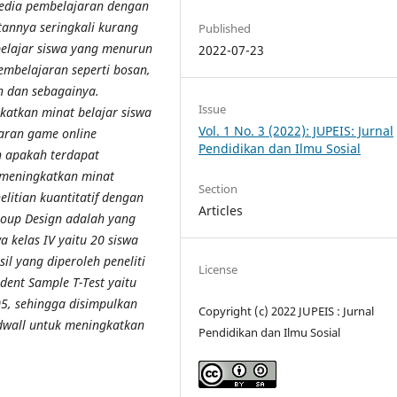
media pembelajaran dengan
annya seringkali kurang
Published
belajar siswa yang menurun
2022-07-23
pembelajaran seperti bosan,
n dan sebagainya.
Issue
katkan minat belajar siswa
Vol. 1 No. 3 (2022): JUPEIS: Jurnal
aran game online
Pendidikan dan Ilmu Sosial
n apakah terdapat
 meningkatkan minat
Section
litian kuantitatif dengan
Articles
Group Design adalah yang
a kelas IV yaitu 20 siswa
l yang diperoleh peneliti
License
dent Sample T-Test yaitu
,05, sehingga disimpulkan
Copyright (c) 2022 JUPEIS : Jurnal
wall untuk meningkatkan
Pendidikan dan Ilmu Sosial