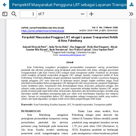
Perspektif Masyarakat Pengguna LRT sebagai Layanan Transportasi Publik di Kota Palembang