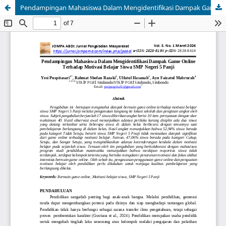
Pendampingan Mahasiswa Dalam Mengidentifikasi Dampak Game Online Terhadap Motivasi Belajar Siswa SMP Negeri 5 Panji