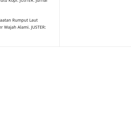
utu Kopi. JUSTER: Jurnal
nfaatan Rumput Laut
r Wajah Alami. JUSTER: