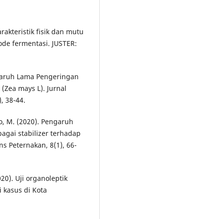
arakteristik fisik dan mutu
ode fermentasi. JUSTER:
engaruh Lama Pengeringan
Zea mays L). Jurnal
, 38-44.
Meo, M. (2020). Pengaruh
agai stabilizer terhadap
ins Peternakan, 8(1), 66-
2020). Uji organoleptik
 kasus di Kota