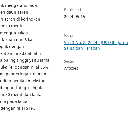
ntuk mengetahui ada
Published
teh daun sereh
2024-05-15
un sereh di keringkan
dan 90 menit
ni menggunakan
Issue
rlakuan dan 3 kali
Vol. 3 No. 2 (2024): JUSTER : Jurna
eptik dengan
Sains dan Terapan
itian ini adalah ahli
 paling tinggi yaitu lama
Section
uka (4) dengan nilai 55%,
Articles
lama pengeringan 30 menit
udian penilaian tekstur
 dengan kategori Agak
gan 30 menit dan lama
oma pada lama
 dengan nilai 54%.