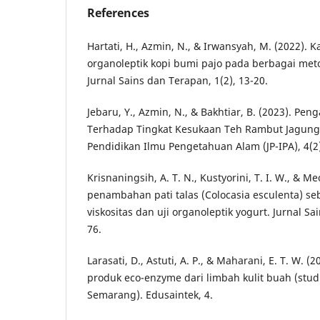
References
Hartati, H., Azmin, N., & Irwansyah, M. (2022). K
organoleptik kopi bumi pajo pada berbagai met
Jurnal Sains dan Terapan, 1(2), 13-20.
Jebaru, Y., Azmin, N., & Bakhtiar, B. (2023). P
Terhadap Tingkat Kesukaan Teh Rambut Jagung (
Pendidikan Ilmu Pengetahuan Alam (JP-IPA), 4(2)
Krisnaningsih, A. T. N., Kustyorini, T. I. W., & 
penambahan pati talas (Colocasia esculenta) seb
viskositas dan uji organoleptik yogurt. Jurnal Sa
76.
Larasati, D., Astuti, A. P., & Maharani, E. T. W. (
produk eco-enzyme dari limbah kulit buah (studi
Semarang). Edusaintek, 4.