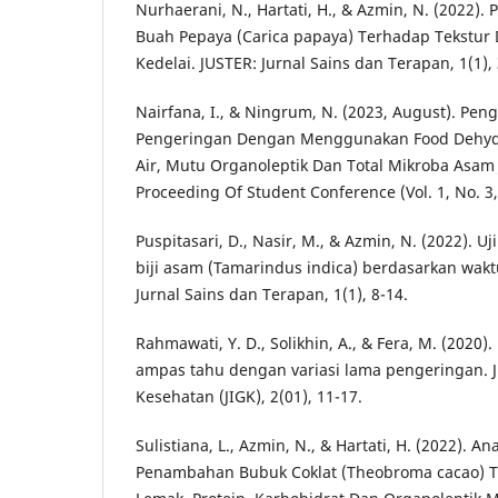
Nurhaerani, N., Hartati, H., & Azmin, N. (2022
Buah Pepaya (Carica papaya) Terhadap Tekstur
Kedelai. JUSTER: Jurnal Sains dan Terapan, 1(1),
Nairfana, I., & Ningrum, N. (2023, August). P
Pengeringan Dengan Menggunakan Food Dehyd
Air, Mutu Organoleptik Dan Total Mikroba Asam 
Proceeding Of Student Conference (Vol. 1, No. 3,
Puspitasari, D., Nasir, M., & Azmin, N. (2022). U
biji asam (Tamarindus indica) berdasarkan wakt
Jurnal Sains dan Terapan, 1(1), 8-14.
Rahmawati, Y. D., Solikhin, A., & Fera, M. (2020)
ampas tahu dengan variasi lama pengeringan. Ju
Kesehatan (JIGK), 2(01), 11-17.
Sulistiana, L., Azmin, N., & Hartati, H. (2022). A
Penambahan Bubuk Coklat (Theobroma cacao) Ter