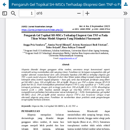
Pengaruh Gel Topikal SH-MSCs Terhadap Ekspresi Gen TNF-α Pada Tikus Wistar Model Alopesia Yang Diinduksi Fluconazole