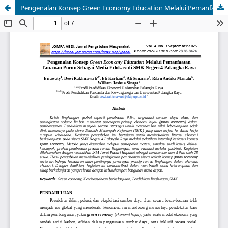
Pengenalan Konsep Green Economy Education Melalui Pemanfaatan Tanaman Purun Sebagai Media Edukasi di SMK Negeri 4 Palangka Raya