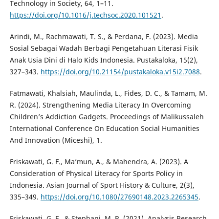
Technology in Society, 64, 1–11.
https://doi.org/10.1016/j.techsoc.2020.101521
.
Arindi, M., Rachmawati, T. S., & Perdana, F. (2023). Media
Sosial Sebagai Wadah Berbagi Pengetahuan Literasi Fisik
Anak Usia Dini di Halo Kids Indonesia. Pustakaloka, 15(2),
327–343.
https://doi.org/10.21154/pustakaloka.v15i2.7088
.
Fatmawati, Khalsiah, Maulinda, L., Fides, D. C., & Tamam, M.
R. (2024). Strengthening Media Literacy In Overcoming
Children’s Addiction Gadgets. Proceedings of Malikussaleh
International Conference On Education Social Humanities
And Innovation (Miceshi), 1.
Friskawati, G. F., Ma’mun, A., & Mahendra, A. (2023). A
Consideration of Physical Literacy for Sports Policy in
Indonesia. Asian Journal of Sport History & Culture, 2(3),
335–349.
https://doi.org/10.1080/27690148.2023.2265345
.
Friskawati, G. F., & Stephani, M. R. (2021). Analysis Research