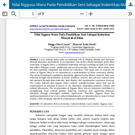
Nilai Nggusu Waru Pada Pendidikan Seni Sebagai Indentitas Masyarakat Bima