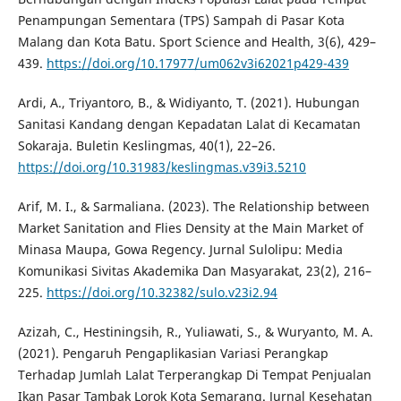
Penampungan Sementara (TPS) Sampah di Pasar Kota
Malang dan Kota Batu. Sport Science and Health, 3(6), 429–
439.
https://doi.org/10.17977/um062v3i62021p429-439
Ardi, A., Triyantoro, B., & Widiyanto, T. (2021). Hubungan
Sanitasi Kandang dengan Kepadatan Lalat di Kecamatan
Sokaraja. Buletin Keslingmas, 40(1), 22–26.
https://doi.org/10.31983/keslingmas.v39i3.5210
Arif, M. I., & Sarmaliana. (2023). The Relationship between
Market Sanitation and Flies Density at the Main Market of
Minasa Maupa, Gowa Regency. Jurnal Sulolipu: Media
Komunikasi Sivitas Akademika Dan Masyarakat, 23(2), 216–
225.
https://doi.org/10.32382/sulo.v23i2.94
Azizah, C., Hestiningsih, R., Yuliawati, S., & Wuryanto, M. A.
(2021). Pengaruh Pengaplikasian Variasi Perangkap
Terhadap Jumlah Lalat Terperangkap Di Tempat Penjualan
Ikan Pasar Tambak Lorok Kota Semarang. Jurnal Kesehatan