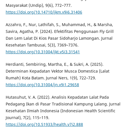
Masyarakat (Undip), 9(6), 772–777.
https://doi.org/10.14710/jkm.v9i6.31406
Azzahro, F., Nur, Lathifah, S., Muhammad, H., & Marsha,
Savira, Agatha, P. (2024). Efektifitas Penggunaan Fly Grill
Dan Lem Lalat Di Kios Pasar Sidoharjo Lamongan. Jurnal
Kesehatan Tambusai, 5(3), 7369–7376.
https://doi.org/10.31004/jkt.v5i3.31541
Herdianti, Sembiring, Martha, E., & Sukri, A. (2025).
Determinan Kepadatan Vektor Musca Domestica (Lalat
Rumah) Kota Batam. Jurnal Ners, 1(9), 722–729.
https://doi.org/10.31004/jn.v9i1.29658
Hutasuhut, V. A. (2022). Analisis Kepadatan Lalat Pada
Pedagang Ikan di Pasar Tradisional Kampung Lalang. Jurnal
Kesehatan Ilmiah Indonesia (Indonesian Health Scientific
Journal), 7(2), 115–119.
https://doi.org/10.51933/health.v7i2.888