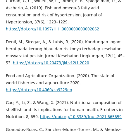
Curhan, G. C., Willett, W. C., Rimm, E. B., Spiegelman, D., &
Ascherio, A. (2019). Fish and omega-3 fatty acid
consumption and risk of hypertension. Journal of
Hypertension, 37(6), 1223–1229.
https://doi.org/10.1097/HJH.0000000000002062
Denil, M., Siregar, A., & Lubis, R. (2020). Kandungan logam
berat pada kerang hijau dan risikonya terhadap kesehatan
masyarakat pesisir. Jurnal Kesehatan Lingkungan, 12(1), 45–
53.
https://doi.org/10.20473/jkl.v12i1.2020
Food and Agriculture Organization. (2020). The state of
world fisheries and aquaculture 2020.
https://doi.org/10.4060/ca9229en
Gao, Y., Li, Z., & Wang, X. (2021). Nutritional composition of
shellfish and its implications for human health. Frontiers in
Nutrition, 8, 659.
https://doi.org/10.3389/fnut.2021.665659
Granados-Rojas, C., Sánchez-Muñoz-Torres, M., & Méndez-