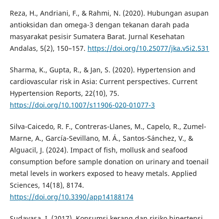
Reza, H., Andriani, F., & Rahmi, N. (2020). Hubungan asupan
antioksidan dan omega-3 dengan tekanan darah pada
masyarakat pesisir Sumatera Barat. Jurnal Kesehatan
Andalas, 5(2), 150–157.
https://doi.org/10.25077/jka.v5i2.531
Sharma, K., Gupta, R., & Jan, S. (2020). Hypertension and
cardiovascular risk in Asia: Current perspectives. Current
Hypertension Reports, 22(10), 75.
https://doi.org/10.1007/s11906-020-01077-3
Silva-Caicedo, R. F., Contreras-Llanes, M., Capelo, R., Zumel-
Marne, A., García-Sevillano, M. Á., Santos-Sánchez, V., &
Alguacil, J. (2024). Impact of fish, mollusk and seafood
consumption before sample donation on urinary and toenail
metal levels in workers exposed to heavy metals. Applied
Sciences, 14(18), 8174.
https://doi.org/10.3390/app14188174
Sudayasa, I. (2017). Konsumsi kerang dan risiko hipertensi