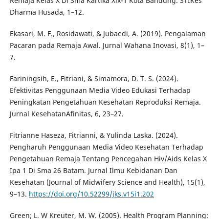
Remaja Kelas X Di Sma Kartika Xix-1 Kota Bandung. STIKes
Dharma Husada, 1–12.
Ekasari, M. F., Rosidawati, & Jubaedi, A. (2019). Pengalaman
Pacaran pada Remaja Awal. Jurnal Wahana Inovasi, 8(1), 1–
7.
Fariningsih, E., Fitriani, & Simamora, D. T. S. (2024).
Efektivitas Penggunaan Media Video Edukasi Terhadap
Peningkatan Pengetahuan Kesehatan Reproduksi Remaja.
Jurnal KesehatanAfinitas, 6, 23–27.
Fitrianne Haseza, Fitrianni, & Yulinda Laska. (2024).
Pengharuh Penggunaan Media Video Kesehatan Terhadap
Pengetahuan Remaja Tentang Pencegahan Hiv/Aids Kelas X
Ipa 1 Di Sma 26 Batam. Jurnal Ilmu Kebidanan Dan
Kesehatan (Journal of Midwifery Science and Health), 15(1),
9–13.
https://doi.org/10.52299/jks.v15i1.202
Green; L. W Kreuter, M. W. (2005). Health Program Planning: