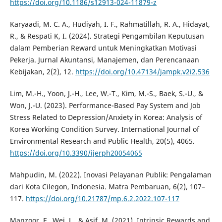
https://doi.org/10.1186/s12913-024-11879-z
Karyaadi, M. C. A., Hudiyah, I. F., Rahmatillah, R. A., Hidayat,
R., & Respati K, I. (2024). Strategi Pengambilan Keputusan
dalam Pemberian Reward untuk Meningkatkan Motivasi
Pekerja. Jurnal Akuntansi, Manajemen, dan Perencanaan
Kebijakan, 2(2), 12.
https://doi.org/10.47134/jampk.v2i2.536
Lim, M.-H., Yoon, J.-H., Lee, W.-T., Kim, M.-S., Baek, S.-U., &
Won, J.-U. (2023). Performance-Based Pay System and Job
Stress Related to Depression/Anxiety in Korea: Analysis of
Korea Working Condition Survey. International Journal of
Environmental Research and Public Health, 20(5), 4065.
https://doi.org/10.3390/ijerph20054065
Mahpudin, M. (2022). Inovasi Pelayanan Publik: Pengalaman
dari Kota Cilegon, Indonesia. Matra Pembaruan, 6(2), 107–
117.
https://doi.org/10.21787/mp.6.2.2022.107-117
Manzoor, F., Wei, L., & Asif, M. (2021). Intrinsic Rewards and