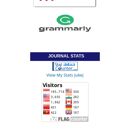
JOURNAL STATS
View My Stats Jukej