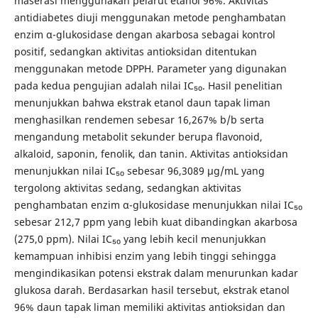
maserasi menggunakan pelarut etanol 96%. Aktivitas
antidiabetes diuji menggunakan metode penghambatan
enzim α-glukosidase dengan akarbosa sebagai kontrol
positif, sedangkan aktivitas antioksidan ditentukan
menggunakan metode DPPH. Parameter yang digunakan
pada kedua pengujian adalah nilai IC₅₀. Hasil penelitian
menunjukkan bahwa ekstrak etanol daun tapak liman
menghasilkan rendemen sebesar 16,267% b/b serta
mengandung metabolit sekunder berupa flavonoid,
alkaloid, saponin, fenolik, dan tanin. Aktivitas antioksidan
menunjukkan nilai IC₅₀ sebesar 96,3089 µg/mL yang
tergolong aktivitas sedang, sedangkan aktivitas
penghambatan enzim α-glukosidase menunjukkan nilai IC₅₀
sebesar 212,7 ppm yang lebih kuat dibandingkan akarbosa
(275,0 ppm). Nilai IC₅₀ yang lebih kecil menunjukkan
kemampuan inhibisi enzim yang lebih tinggi sehingga
mengindikasikan potensi ekstrak dalam menurunkan kadar
glukosa darah. Berdasarkan hasil tersebut, ekstrak etanol
96% daun tapak liman memiliki aktivitas antioksidan dan