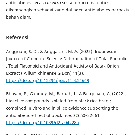
antidiabetes secara
in vitro
serta berpotensi untuk
dikembangkan sebagai kandidat agen antidiabetes berbasis
bahan alam.
Referensi
Anggriani, S. D., & Anggarani, M. A. (2022). Indonesian
Journal of Chemical Science Determination of Total Phenolic
, Total Flavonoid and Antioxidant Activity of Batak Onion
Extract ( Allium chinense G.Don).11(3).
https://doi.org/10.15294/ijcs.v11i3.54669
Bhuyan, P., Ganguly, M., Baruah, I., & Borgohain, G. (2022).
bioactive compounds isolated from black rice bran :
combined in vitro and in silico evidence supporting the
antidiabetic e ff ect of black rice. 22650–22661.
https://doi.org/10.1039/d2ra04228b