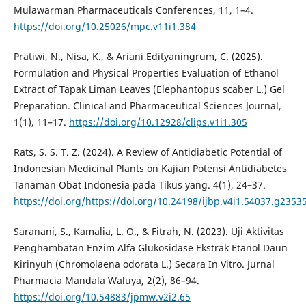
Mulawarman Pharmaceuticals Conferences, 11, 1–4.
https://doi.org/10.25026/mpc.v11i1.384
Pratiwi, N., Nisa, K., & Ariani Edityaningrum, C. (2025).
Formulation and Physical Properties Evaluation of Ethanol
Extract of Tapak Liman Leaves (Elephantopus scaber L.) Gel
Preparation. Clinical and Pharmaceutical Sciences Journal,
1(1), 11–17.
https://doi.org/10.12928/clips.v1i1.305
Rats, S. S. T. Z. (2024). A Review of Antidiabetic Potential of
Indonesian Medicinal Plants on Kajian Potensi Antidiabetes
Tanaman Obat Indonesia pada Tikus yang. 4(1), 24–37.
https://doi.org/https://doi.org/10.24198/ijbp.v4i1.54037.g2353
Saranani, S., Kamalia, L. O., & Fitrah, N. (2023). Uji Aktivitas
Penghambatan Enzim Alfa Glukosidase Ekstrak Etanol Daun
Kirinyuh (Chromolaena odorata L.) Secara In Vitro. Jurnal
Pharmacia Mandala Waluya, 2(2), 86–94.
https://doi.org/10.54883/jpmw.v2i2.65