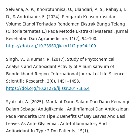
Selviana, A. P., Khoirotunnisa, U., Ulandari, A. S., Rahayu, I.
D., & Andrifianie, F. (2024). Pengaruh Konsentrasi dan
Volume Etanol Terhadap Rendemen Ekstrak Bunga Telang
(Clitoria ternatea L.) Pada Metode Ekstraksi Maserasi. Jurnal
Kesehatan Dan Agromedicine, 11(2), 94–100.
https://doi.org/10.23960/jka.v11i2.pp94-100
Singh, V., & Kumar, R. (2017). Study of Phytochemical
Analysis and Antioxidant Activity of Allium sativum of
Bundelkhand Region. International Journal of Life-Sciences
Scientific Research, 3(6), 1451–1458.
https://doi.org/10.21276/ijlssr.2017.3.6.4
Syafriati, A. (2025). Manfaat Daun Salam Dan Daun Kemangi
Dalam Sebagai Antiglikemia , Antiinflamasi Dan Antioksidan
Pada Penderita Dm Tipe 2 Benefits Of Bay Leaves And Basil
Leaves As Anti- Glycemia , Anti-Inflammatory And
Antioxidant In Type 2 Dm Patients. 15(1).