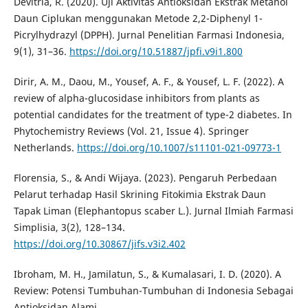
Devitria, R. (2020). Uji Aktivitas Antioksidan Ekstrak Metanol
Daun Ciplukan menggunakan Metode 2,2-Diphenyl 1-
Picrylhydrazyl (DPPH). Jurnal Penelitian Farmasi Indonesia,
9(1), 31–36.
https://doi.org/10.51887/jpfi.v9i1.800
Dirir, A. M., Daou, M., Yousef, A. F., & Yousef, L. F. (2022). A
review of alpha-glucosidase inhibitors from plants as
potential candidates for the treatment of type-2 diabetes. In
Phytochemistry Reviews (Vol. 21, Issue 4). Springer
Netherlands.
https://doi.org/10.1007/s11101-021-09773-1
Florensia, S., & Andi Wijaya. (2023). Pengaruh Perbedaan
Pelarut terhadap Hasil Skrining Fitokimia Ekstrak Daun
Tapak Liman (Elephantopus scaber L.). Jurnal Ilmiah Farmasi
Simplisia, 3(2), 128–134.
https://doi.org/10.30867/jifs.v3i2.402
Ibroham, M. H., Jamilatun, S., & Kumalasari, I. D. (2020). A
Review: Potensi Tumbuhan-Tumbuhan di Indonesia Sebagai
Antioksidan Alami.