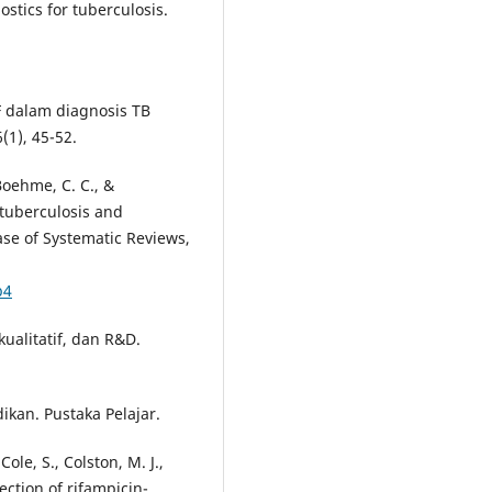
ostics for tuberculosis.
F dalam diagnosis TB
(1), 45-52.
, Boehme, C. C., &
 tuberculosis and
ase of Systematic Reviews,
b4
kualitatif, dan R&D.
ikan. Pustaka Pelajar.
Cole, S., Colston, M. J.,
ection of rifampicin-