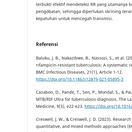
terbukti efektif mendeteksi RR yang utamanya b
pengobatan, sehingga diperlukan skrining tera
kepatuhan untuk mencegah transmisi.
Referensi
Baluku, J. B., Nakazibwe, B., Nassozi, S., et al. (2
rifampicin-resistant tuberculosis: A systematic 
BMC Infectious Diseases, 21(1), Article 1-12.
https://doi.org/10.1186/s12879-021-05895-3
Cazabon, D., Pande, T., Sen, P., Mondal, S., & Pai
MTB/RIF Ultra for tuberculosis diagnosis. The L
Medicine, 9(3), e22-e23.
https://doi.org/10.101
Creswell, J. W., & Creswell, J. D. (2023). Research
quantitative, and mixed methods approaches (6t