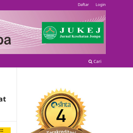
Daftar
Login
Cari
at