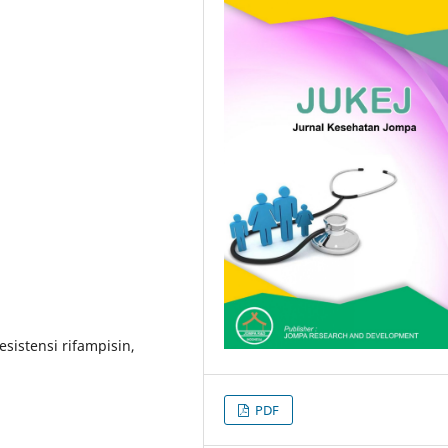
esistensi rifampisin,
PDF