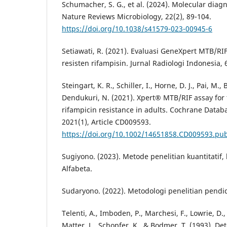
Schumacher, S. G., et al. (2024). Molecular diagn
Nature Reviews Microbiology, 22(2), 89-104.
https://doi.org/10.1038/s41579-023-00945-6
Setiawati, R. (2021). Evaluasi GeneXpert MTB/RI
resisten rifampisin. Jurnal Radiologi Indonesia, 6
Steingart, K. R., Schiller, I., Horne, D. J., Pai, M.
Dendukuri, N. (2021). Xpert® MTB/RIF assay for
rifampicin resistance in adults. Cochrane Datab
2021(1), Article CD009593.
https://doi.org/10.1002/14651858.CD009593.pu
Sugiyono. (2023). Metode penelitian kuantitatif, 
Alfabeta.
Sudaryono. (2022). Metodologi penelitian pendid
Telenti, A., Imboden, P., Marchesi, F., Lowrie, D., 
Matter, L., Schopfer, K., & Bodmer, T. (1993). Det