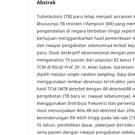
Abstrak
Tuberkulosis (TB) paru tetap menjadi ancaman 
khususnya TB resisten rifampisin (RR) yang me
pengendalian di negara berbeban tinggi seperti 
bertujuan menggambarkan hasil pemeriksaan te
dan riwayat pengobatan sebelumnya terkait kej
paru. Studi deskriptif observasional dengan pen
menganalisis 75 pasien dari populasi 82 kasus 
TCM di RSUD Prof. Dr. H. Aloei Saboe, Gorontalo 
dipilih melalui
simple random sampling
. Data di
menggunakan lembar observasi terstruktur ya
hasil TCM (
MTB detected
dengan
RR detected/RR n
pengobatan (TB baru vs. riwayat sebelumnya). An
menggunakan distribusi frekuensi dan persentas
Hasil menunjukkan 80%
RR not detected
dan 20
kecenderungan RR lebih tinggi pada laki-laki (7
55 tahun, pendidikan dasar, pekerjaan berisiko
serta pasien dengan riwayat pengobatan sebel