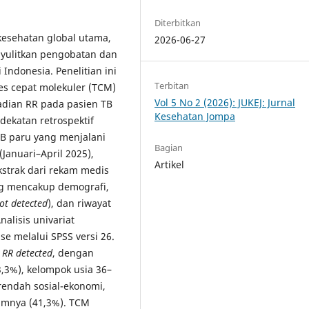
Diterbitkan
kesehatan global utama,
2026-06-27
nyulitkan pengobatan dan
Indonesia. Penelitian ini
Terbitan
s cepat molekuler (TCM)
Vol 5 No 2 (2026): JUKEJ: Jurnal
adian RR pada pasien TB
Kesehatan Jompa
dekatan retrospektif
TB paru yang menjalani
Bagian
(Januari–April 2025),
Artikel
ekstrak dari rekam medis
ng mencakup demografi,
ot detected
), dan riwayat
alisis univariat
e melalui SPSS versi 26.
%
RR detected
, dengan
3,3%), kelompok usia 36–
 rendah sosial-ekonomi,
umnya (41,3%). TCM