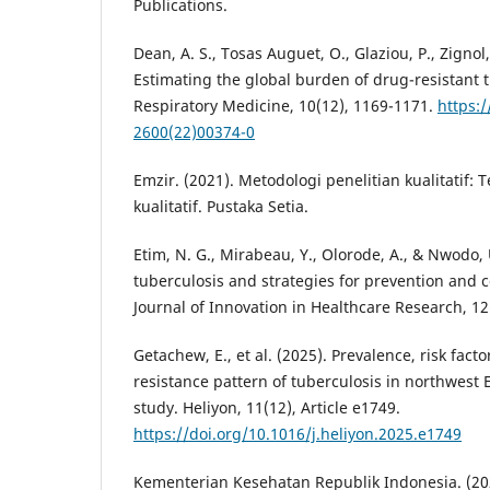
Publications.
Dean, A. S., Tosas Auguet, O., Glaziou, P., Zignol,
Estimating the global burden of drug-resistant 
Respiratory Medicine, 10(12), 1169-1171.
https:
2600(22)00374-0
Emzir. (2021). Metodologi penelitian kualitatif: T
kualitatif. Pustaka Setia.
Etim, N. G., Mirabeau, Y., Olorode, A., & Nwodo, U
tuberculosis and strategies for prevention and c
Journal of Innovation in Healthcare Research, 12(
Getachew, E., et al. (2025). Prevalence, risk fact
resistance pattern of tuberculosis in northwest E
study. Heliyon, 11(12), Article e1749.
https://doi.org/10.1016/j.heliyon.2025.e1749
Kementerian Kesehatan Republik Indonesia. (2