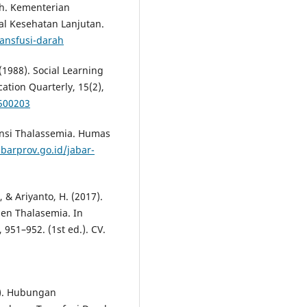
rah. Kementerian
al Kesehatan Lanjutan.
ransfusi-darah
 (1988). Social Learning
ation Quarterly, 15(2),
1500203
ensi Thalassemia. Humas
barprov.go.id/jabar-
 & Ariyanto, H. (2017).
en Thalasemia. In
951–952. (1st ed.). CV.
4). Hubungan