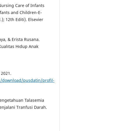
Nursing Care of Infants
fants and Children-E-
); 12th Editi). Elsevier
ya, & Erista Rusana.
ualıtas Hıdup Anak
 2021.
/download/pusdatin/profil-
 Pengetahuan Talasemia
jalani Tranfusi Darah.