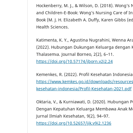
Hockenberry, M. J., & Wilson, D. (2018). Wong’s 
and Children-E-Book: Wong’s Nursing Care of In
Book (M. J. H. Elizabeth A. Duffy, Karen Gibbs (ed.
Health Sciences.
Katimenta, K. Y., Agustina Nugrahini, Wenna Ara
(2022). Hubungan Dukungan Keluarga dengan K
Thalasemıa. Journal Borneo, 2(2), 6–11.
https://doi.org/10.57174/jborn.v2i2.24
Kemenkes, R. (2022). Profil Kesehatan Indonesia
https://www.kemkes.go.id/downloads/resources
kesehatan-indonesia/Profil-Kesehatan-2021.pdf
Oktaria, V., & Kurniawati, D. (2020). Hubungan
Dengan Kepatuhan Keluarga Membawa Anak Men
Jurnal Ilmiah Kesehatan, 9(2), 94–97.
https://doi.org/10.52657/jik.v9i2.1236