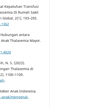
ngkat Kepatuhan Transfusi
assemia Di Rumah Sakit
Global, 2(1), 193–205.
1.1362
5). Hubungan antara
a Anak Thalasemia Mayor.
i1.4020
ih, N. S. (2023).
engan Thalasemia di
2), 1100–1109.
.ph
.
Dokter Anak Indonesia.
an-anak/mengenal-