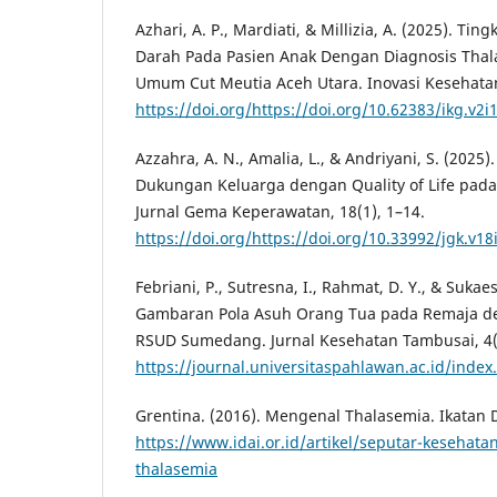
Azhari, A. P., Mardiati, & Millizia, A. (2025). Ti
Darah Pada Pasien Anak Dengan Diagnosis Thal
Umum Cut Meutia Aceh Utara. Inovasi Kesehatan 
https://doi.org/https://doi.org/10.62383/ikg.v2i
Azzahra, A. N., Amalia, L., & Andriyani, S. (202
Dukungan Keluarga dengan Quality of Life pad
Jurnal Gema Keperawatan, 18(1), 1–14.
https://doi.org/https://doi.org/10.33992/jgk.v18
Febriani, P., Sutresna, I., Rahmat, D. Y., & Sukaes
Gambaran Pola Asuh Orang Tua pada Remaja d
RSUD Sumedang. Jurnal Kesehatan Tambusai, 4(
https://journal.universitaspahlawan.ac.id/index
Grentina. (2016). Mengenal Thalasemia. Ikatan 
https://www.idai.or.id/artikel/seputar-kesehat
thalasemia