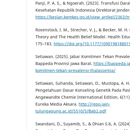
Panji, P. A. S., & Ngoerah. (2023). Transfusi Da
Kesehatan Republik Indonesia Direktorat Jender
https://keslan.kemkes.go.id/view_artikel/2363/t
Rosenstock, I. M., Strecher, V. J., & Becker, M. H.
Theory and The Health Belief Model. Health Educ
175–183.
https://doi.org/10.1177/10901981880
Setiawan. (2025). Jabar Komitmen Tekan Preval
Bappeda Provinsi Jawa Barat.
https://bappeda.ja
komitmen-tekan-prevalensi-thalassemia/
Setiawan, Suhanda, Setiawan, D., Mustopa, A. H.,
Pengetahuan Dasar Konseling Genetik Pada Pasi
Angewandte Chemie International Edition, 6(11), 
Eureka Media Aksara.
http://repo.iain-
tulungagung.ac.id/5510/5/Bab2.pdf
Swandani, D., Suyamib, S., & Dhian S.b, A. (202