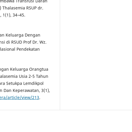
mbawa Transfusi Darah
) Thalasemia RSUP dr.
, 1(1), 34–45.
gan Keluarga Dengan
i di RSUD Prof Dr. Wz.
elasional Pendekatan
kungan Keluarga Orangtua
alasemia Usia 2-5 Tahun
ara Setukpa Lemdikpol
an Dan Keperawatan, 3(1),
era/article/view/213
.