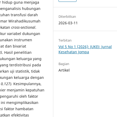
ur hidup guna menjaga
n menganalisis hubungan
tuhan transfusi darah
Diterbitkan
 Umar Wirahadikusumah
2026-03-11
dekatan
cross-sectional
.
kur variabel dukungan
gunakan instrumen
Terbitan
iat dan bivariat
Vol 5 No 1 (2026): JUKEJ: Jurnal
Kesehatan Jompa
05
. Hasil penelitian
ukungan keluarga yang
Bagian
yang terdistribusi pada
Artikel
an uji statistik, tidak
ukungan keluarga dengan
= 0,127).
Kesimpulannya,
inier menjamin kepatuhan
pengaruhi oleh faktor
n ini mengimplikasikan
si faktor hambatan
atkan efektivitas