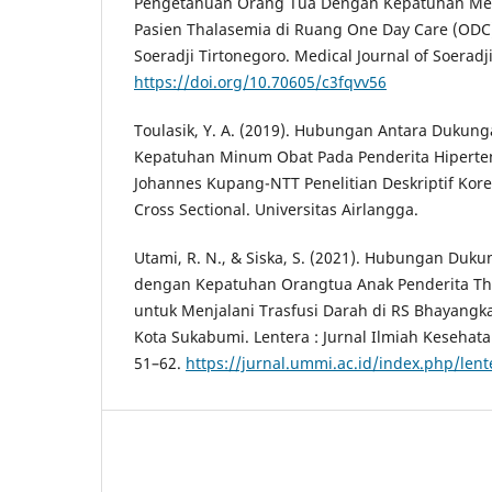
Pengetahuan Orang Tua Dengan Kepatuhan Me
Pasien Thalasemia di Ruang One Day Care (ODC
Soeradji Tirtonegoro. Medical Journal of Soeradji
https://doi.org/10.70605/c3fqvv56
Toulasik, Y. A. (2019). Hubungan Antara Dukun
Kepatuhan Minum Obat Pada Penderita Hipertens
Johannes Kupang-NTT Penelitian Deskriptif Kor
Cross Sectional. Universitas Airlangga.
Utami, R. N., & Siska, S. (2021). Hubungan Du
dengan Kepatuhan Orangtua Anak Penderita Th
untuk Menjalani Trasfusi Darah di RS Bhayangk
Kota Sukabumi. Lentera : Jurnal Ilmiah Kesehat
51–62.
https://jurnal.ummi.ac.id/index.php/lent