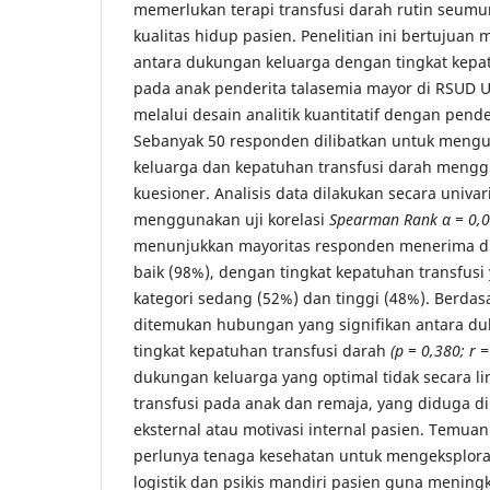
memerlukan terapi transfusi darah rutin seum
kualitas hidup pasien. Penelitian ini bertujua
antara dukungan keluarga dengan tingkat kepa
pada anak penderita talasemia mayor di RSUD
melalui desain analitik kuantitatif dengan pen
Sebanyak 50 responden dilibatkan untuk mengu
keluarga dan kepatuhan transfusi darah meng
kuesioner. Analisis data dilakukan secara univar
menggunakan uji korelasi
Spearman Rank
α = 0,
menunjukkan mayoritas responden menerima d
baik (98%), dengan tingkat kepatuhan transfusi 
kategori sedang (52%) dan tinggi (48%). Berdasark
ditemukan hubungan yang signifikan antara d
tingkat kepatuhan transfusi darah
(p = 0,380; r 
dukungan keluarga yang optimal tidak secara l
transfusi pada anak dan remaja, yang diduga di
eksternal atau motivasi internal pasien. Temua
perlunya tenaga kesehatan untuk mengeksplora
logistik dan psikis mandiri pasien guna meningk