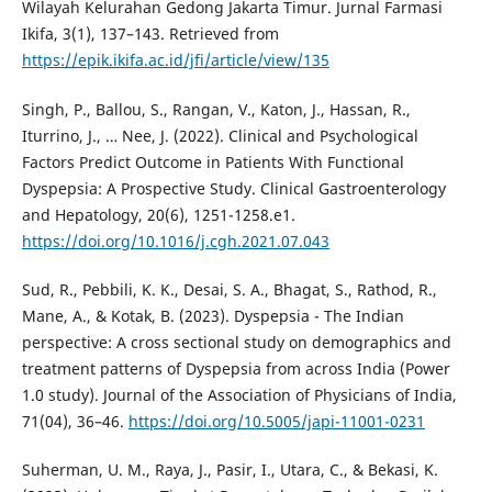
Wilayah Kelurahan Gedong Jakarta Timur. Jurnal Farmasi
Ikifa, 3(1), 137–143. Retrieved from
https://epik.ikifa.ac.id/jfi/article/view/135
Singh, P., Ballou, S., Rangan, V., Katon, J., Hassan, R.,
Iturrino, J., … Nee, J. (2022). Clinical and Psychological
Factors Predict Outcome in Patients With Functional
Dyspepsia: A Prospective Study. Clinical Gastroenterology
and Hepatology, 20(6), 1251-1258.e1.
https://doi.org/10.1016/j.cgh.2021.07.043
Sud, R., Pebbili, K. K., Desai, S. A., Bhagat, S., Rathod, R.,
Mane, A., & Kotak, B. (2023). Dyspepsia - The Indian
perspective: A cross sectional study on demographics and
treatment patterns of Dyspepsia from across India (Power
1.0 study). Journal of the Association of Physicians of India,
71(04), 36–46.
https://doi.org/10.5005/japi-11001-0231
Suherman, U. M., Raya, J., Pasir, I., Utara, C., & Bekasi, K.