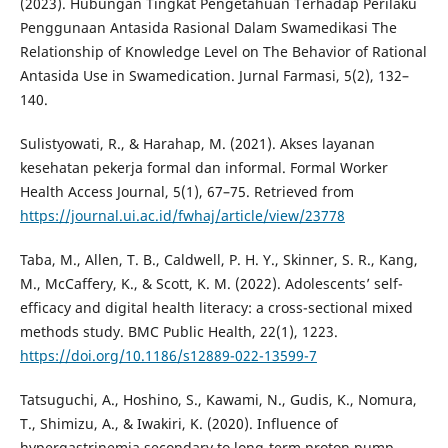
(2023). Hubungan Tingkat Pengetahuan Terhadap Perilaku
Penggunaan Antasida Rasional Dalam Swamedikasi The
Relationship of Knowledge Level on The Behavior of Rational
Antasida Use in Swamedication. Jurnal Farmasi, 5(2), 132–
140.
Sulistyowati, R., & Harahap, M. (2021). Akses layanan
kesehatan pekerja formal dan informal. Formal Worker
Health Access Journal, 5(1), 67–75. Retrieved from
https://journal.ui.ac.id/fwhaj/article/view/23778
Taba, M., Allen, T. B., Caldwell, P. H. Y., Skinner, S. R., Kang,
M., McCaffery, K., & Scott, K. M. (2022). Adolescents’ self-
efficacy and digital health literacy: a cross-sectional mixed
methods study. BMC Public Health, 22(1), 1223.
https://doi.org/10.1186/s12889-022-13599-7
Tatsuguchi, A., Hoshino, S., Kawami, N., Gudis, K., Nomura,
T., Shimizu, A., & Iwakiri, K. (2020). Influence of
hypergastrinemia secondary to long-term proton pump