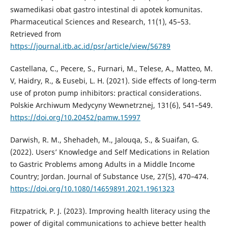
swamedikasi obat gastro intestinal di apotek komunitas.
Pharmaceutical Sciences and Research, 11(1), 45–53.
Retrieved from
https://journal.itb.ac.id/psr/article/view/56789
Castellana, C., Pecere, S., Furnari, M., Telese, A., Matteo, M.
V, Haidry, R., & Eusebi, L. H. (2021). Side effects of long-term
use of proton pump inhibitors: practical considerations.
Polskie Archiwum Medycyny Wewnetrznej, 131(6), 541–549.
https://doi.org/10.20452/pamw.15997
Darwish, R. M., Shehadeh, M., Jalouqa, S., & Suaifan, G.
(2022). Users’ Knowledge and Self Medications in Relation
to Gastric Problems among Adults in a Middle Income
Country; Jordan. Journal of Substance Use, 27(5), 470–474.
https://doi.org/10.1080/14659891.2021.1961323
Fitzpatrick, P. J. (2023). Improving health literacy using the
power of digital communications to achieve better health