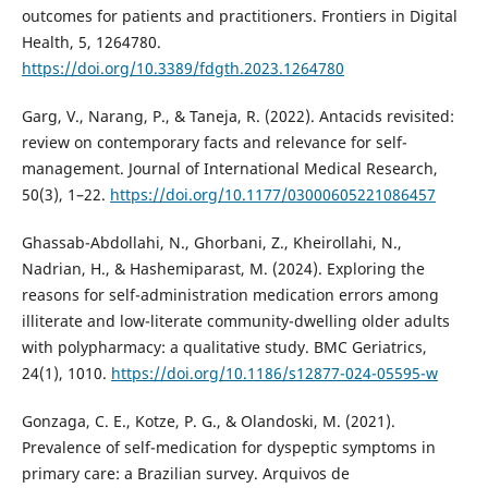
outcomes for patients and practitioners. Frontiers in Digital
Health, 5, 1264780.
https://doi.org/10.3389/fdgth.2023.1264780
Garg, V., Narang, P., & Taneja, R. (2022). Antacids revisited:
review on contemporary facts and relevance for self-
management. Journal of International Medical Research,
50(3), 1–22.
https://doi.org/10.1177/03000605221086457
Ghassab-Abdollahi, N., Ghorbani, Z., Kheirollahi, N.,
Nadrian, H., & Hashemiparast, M. (2024). Exploring the
reasons for self-administration medication errors among
illiterate and low-literate community-dwelling older adults
with polypharmacy: a qualitative study. BMC Geriatrics,
24(1), 1010.
https://doi.org/10.1186/s12877-024-05595-w
Gonzaga, C. E., Kotze, P. G., & Olandoski, M. (2021).
Prevalence of self-medication for dyspeptic symptoms in
primary care: a Brazilian survey. Arquivos de