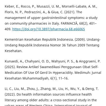
Keber, E., Rocco, P., Musazzi, U. M., Morselli-Labate, A. M.,
Floris, N. P., Pedrazzini, A., & Giua, C. (2021). The
management of upper gastrointestinal symptoms: a study
on community pharmacies in Italy. FARMACIÂ, 68(2), 401–
409.
https://doi.org/10.3897/pharmacia.68.e66065
Kementrian Kesehatan Republik Indonesia. (2009). Undang-
Undang Republik Indonesia Nomor 36 Tahun 2009 Tentang
Kesehatan.
Kunaedi, A., Chahyani, O. D., Wahyuni, P. S., & Anggraeni, P.
(2025). Review Artikel Swamedikasi Penggunaan Obat Self-
Medication Of Use Of Gerd In Hyperacidity. Medimuh: Jurnal
Kesehatan Muhammadiyah, 6(1), 11–16.
Li, C., Liu, M., Zhou, J., Zhang, M., Liu, H., Wu, Y., & Deng, T.
(2022). Do health information sources influence health
literacy among older adults: a cross-sectional study in the
urban areas of Western China. International Journal of