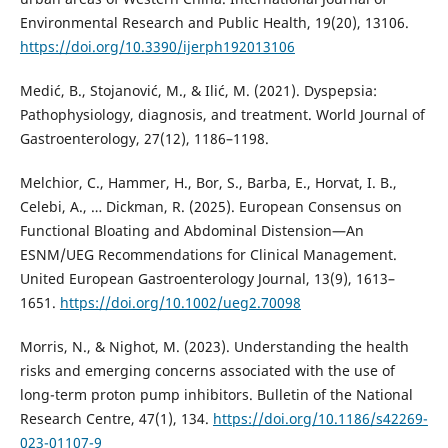
Environmental Research and Public Health, 19(20), 13106.
https://doi.org/10.3390/ijerph192013106
Medić, B., Stojanović, M., & Ilić, M. (2021). Dyspepsia:
Pathophysiology, diagnosis, and treatment. World Journal of
Gastroenterology, 27(12), 1186–1198.
Melchior, C., Hammer, H., Bor, S., Barba, E., Horvat, I. B.,
Celebi, A., … Dickman, R. (2025). European Consensus on
Functional Bloating and Abdominal Distension—An
ESNM/UEG Recommendations for Clinical Management.
United European Gastroenterology Journal, 13(9), 1613–
1651.
https://doi.org/10.1002/ueg2.70098
Morris, N., & Nighot, M. (2023). Understanding the health
risks and emerging concerns associated with the use of
long-term proton pump inhibitors. Bulletin of the National
Research Centre, 47(1), 134.
https://doi.org/10.1186/s42269-
023-01107-9