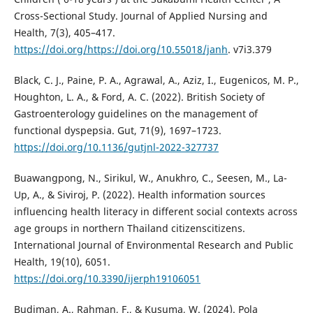
Cross-Sectional Study. Journal of Applied Nursing and
Health, 7(3), 405–417.
https://doi.org/https://doi.org/10.55018/janh
. v7i3.379
Black, C. J., Paine, P. A., Agrawal, A., Aziz, I., Eugenicos, M. P.,
Houghton, L. A., & Ford, A. C. (2022). British Society of
Gastroenterology guidelines on the management of
functional dyspepsia. Gut, 71(9), 1697–1723.
https://doi.org/10.1136/gutjnl-2022-327737
Buawangpong, N., Sirikul, W., Anukhro, C., Seesen, M., La-
Up, A., & Siviroj, P. (2022). Health information sources
influencing health literacy in different social contexts across
age groups in northern Thailand citizenscitizens.
International Journal of Environmental Research and Public
Health, 19(10), 6051.
https://doi.org/10.3390/ijerph19106051
Budiman, A., Rahman, F., & Kusuma, W. (2024). Pola