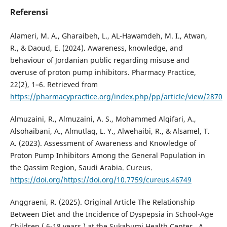
Referensi
Alameri, M. A., Gharaibeh, L., AL-Hawamdeh, M. I., Atwan,
R., & Daoud, E. (2024). Awareness, knowledge, and
behaviour of Jordanian public regarding misuse and
overuse of proton pump inhibitors. Pharmacy Practice,
22(2), 1–6. Retrieved from
https://pharmacypractice.org/index.php/pp/article/view/2870
Almuzaini, R., Almuzaini, A. S., Mohammed Alqifari, A.,
Alsohaibani, A., Almutlaq, L. Y., Alwehaibi, R., & Alsamel, T.
A. (2023). Assessment of Awareness and Knowledge of
Proton Pump Inhibitors Among the General Population in
the Qassim Region, Saudi Arabia. Cureus.
https://doi.org/https://doi.org/10.7759/cureus.46749
Anggraeni, R. (2025). Original Article The Relationship
Between Diet and the Incidence of Dyspepsia in School-Age
Children ( 6-18 years ) at the Sukabumi Health Center , A