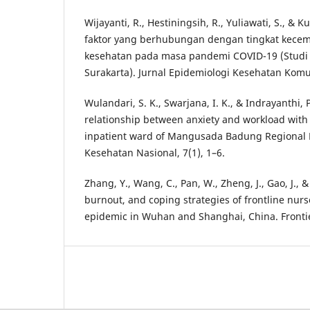
Wijayanti, R., Hestiningsih, R., Yuliawati, S., & K
faktor yang berhubungan dengan tingkat kece
kesehatan pada masa pandemi COVID-19 (Studi
Surakarta). Jurnal Epidemiologi Kesehatan Komun
Wulandari, S. K., Swarjana, I. K., & Indrayanthi, 
relationship between anxiety and workload with 
inpatient ward of Mangusada Badung Regional Ho
Kesehatan Nasional, 7(1), 1–6.
Zhang, Y., Wang, C., Pan, W., Zheng, J., Gao, J., &
burnout, and coping strategies of frontline nur
epidemic in Wuhan and Shanghai, China. Frontier