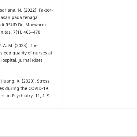
usariana, N. (2022). Faktor-
masan pada tenaga
 di RSUD Dr. Moewardi
itas, 7(1), 465–470.
P. A. M. (2023). The
sleep quality of nurses at
spital. Jurnal Riset
 Huang, X. (2020). Stress,
ses during the COVID-19
s in Psychiatry, 11, 1–9.