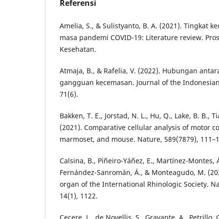
Referensi
Amelia, S., & Sulistyanto, B. A. (2021). Tingkat
masa pandemi COVID-19: Literature review. Pro
Kesehatan.
Atmaja, B., & Rafelia, V. (2022). Hubungan anta
gangguan kecemasan. Journal of the Indonesian
71(6).
Bakken, T. E., Jorstad, N. L., Hu, Q., Lake, B. B., 
(2021). Comparative cellular analysis of motor c
marmoset, and mouse. Nature, 589(7879), 111–1
Calsina, B., Piñeiro-Yáñez, E., Martínez-Montes, Á.
Fernández-Sanromán, Á., & Monteagudo, M. (2023
organ of the International Rhinologic Society. 
14(1), 1122.
Cecere, L., de Novellis, S., Gravante, A., Petrillo, 