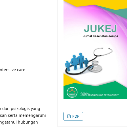
intensive care
k dan psikologis yang
asan serta memengaruhi
PDF
 mengetahui hubungan