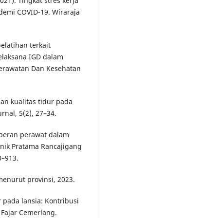
2021). Tingkat stres kerja
demi COVID-19. Wiraraja
elatihan terkait
elaksana IGD dalam
perawatan Dan Kesehatan
an kualitas tidur pada
rnal, 5(2), 27–34.
s peran perawat dalam
inik Pratama Rancajigang
3–913.
 menurut provinsi, 2023.
ur pada lansia: Kontribusi
 Fajar Cemerlang.