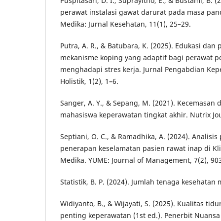
Puspitasari, D. I., Suprayitno, E., & Bustami, B. (
perawat instalasi gawat darurat pada masa pan
Medika: Jurnal Kesehatan, 11(1), 25–29.
Putra, A. R., & Batubara, K. (2025). Edukasi dan p
mekanisme koping yang adaptif bagi perawat p
menghadapi stres kerja. Jurnal Pengabdian Ke
Holistik, 1(2), 1–6.
Sanger, A. Y., & Sepang, M. (2021). Kecemasan d
mahasiswa keperawatan tingkat akhir. Nutrix Jou
Septiani, O. C., & Ramadhika, A. (2024). Analisi
penerapan keselamatan pasien rawat inap di Kl
Medika. YUME: Journal of Management, 7(2), 90
Statistik, B. P. (2024). Jumlah tenaga kesehatan
Widiyanto, B., & Wijayati, S. (2025). Kualitas tid
penting keperawatan (1st ed.). Penerbit Nuansa