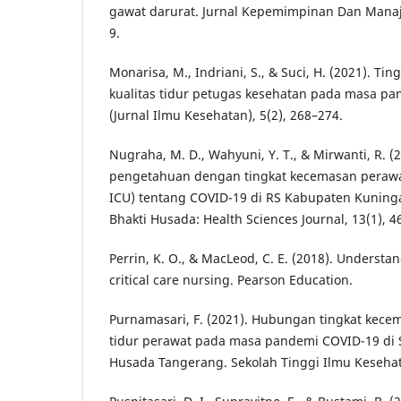
gawat darurat. Jurnal Kepemimpinan Dan Mana
9.
Monarisa, M., Indriani, S., & Suci, H. (2021). T
kualitas tidur petugas kesehatan pada masa pa
(Jurnal Ilmu Kesehatan), 5(2), 268–274.
Nugraha, M. D., Wahyuni, Y. T., & Mirwanti, R. 
pengetahuan dengan tingkat kecemasan perawat 
ICU) tentang COVID-19 di RS Kabupaten Kuninga
Bhakti Husada: Health Sciences Journal, 13(1), 4
Perrin, K. O., & MacLeod, C. E. (2018). Understan
critical care nursing. Pearson Education.
Purnamasari, F. (2021). Hubungan tingkat kece
tidur perawat pada masa pandemi COVID-19 di
Husada Tangerang. Sekolah Tinggi Ilmu Keseha