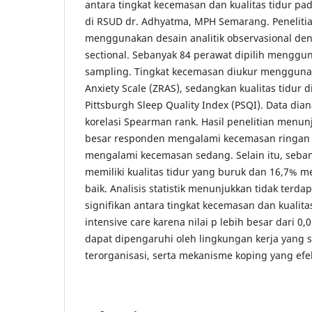
antara tingkat kecemasan dan kualitas tidur pad
di RSUD dr. Adhyatma, MPH Semarang. Penelitian 
menggunakan desain analitik observasional de
sectional. Sebanyak 84 perawat dipilih menggun
sampling. Tingkat kecemasan diukur mengguna
Anxiety Scale (ZRAS), sedangkan kualitas tidur
Pittsburgh Sleep Quality Index (PSQI). Data dia
korelasi Spearman rank. Hasil penelitian menu
besar responden mengalami kecemasan ringan 
mengalami kecemasan sedang. Selain itu, seba
memiliki kualitas tidur yang buruk dan 16,7% me
baik. Analisis statistik menunjukkan tidak ter
signifikan antara tingkat kecemasan dan kualita
intensive care karena nilai p lebih besar dari 0,
dapat dipengaruhi oleh lingkungan kerja yang su
terorganisasi, serta mekanisme koping yang efek