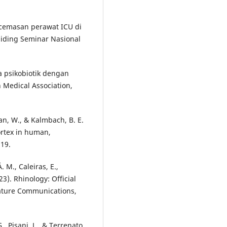
 kecemasan perawat ICU di
siding Seminar Nasional
ra psikobiotik dengan
 Medical Association,
Tian, W., & Kalmbach, B. E.
ortex in human,
19.
 M., Caleiras, E.,
). Rhinology: Official
Nature Communications,
G., Pisani, L., & Terrenato,