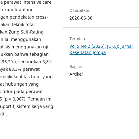
a perawat intensive care
kuantitatif ini
Diterbitkan
ngan pendekatan cross-
2026-06-30
akan teknik total
kan Zung Self-Rating
Terbitan
 dinilai menggunakan
Vol 5 No 2 (2026): JUKEJ: Jurnal
nalisis menggunakan uji
Kesehatan Jompa
njukkan bahwa sebagian
(96,2%), sedangkan 3,8%
Bagian
nyak 83,3% perawat
Artikel
miliki kualitas tidur yang
dapat hubungan yang
s tidur pada perawat
05 (p = 0,067). Temuan ini
portif, sistem kerja yang
tif.