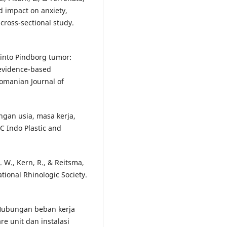
and impact on anxiety,
cross-sectional study.
 into Pindborg tumor:
 evidence-based
Romanian Journal of
ngan usia, masa kerja,
PC Indo Plastic and
P. W., Kern, R., & Reitsma,
ational Rhinologic Society.
). Hubungan beban kerja
re unit dan instalasi