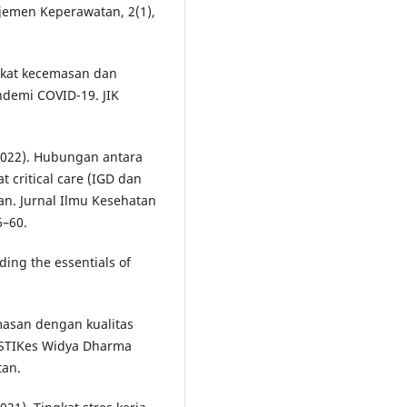
jemen Keperawatan, 2(1),
ingkat kecemasan dan
ndemi COVID-19. JIK
(2022). Hubungan antara
critical care (IGD dan
n. Jurnal Ilmu Kesehatan
6–60.
ding the essentials of
masan dengan kualitas
 STIKes Widya Dharma
tan.