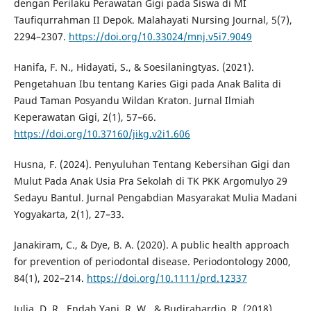
dengan Perilaku Perawatan Gigi pada Siswa di MI
Taufiqurrahman II Depok. Malahayati Nursing Journal, 5(7),
2294–2307.
https://doi.org/10.33024/mnj.v5i7.9049
Hanifa, F. N., Hidayati, S., & Soesilaningtyas. (2021).
Pengetahuan Ibu tentang Karies Gigi pada Anak Balita di
Paud Taman Posyandu Wildan Kraton. Jurnal Ilmiah
Keperawatan Gigi, 2(1), 57–66.
https://doi.org/10.37160/jikg.v2i1.606
Husna, F. (2024). Penyuluhan Tentang Kebersihan Gigi dan
Mulut Pada Anak Usia Pra Sekolah di TK PKK Argomulyo 29
Sedayu Bantul. Jurnal Pengabdian Masyarakat Mulia Madani
Yogyakarta, 2(1), 27–33.
Janakiram, C., & Dye, B. A. (2020). A public health approach
for prevention of periodontal disease. Periodontology 2000,
84(1), 202–214.
https://doi.org/10.1111/prd.12337
Julia, D. R., Endah Yani, R. W., & Budirahardjo, R. (2018).