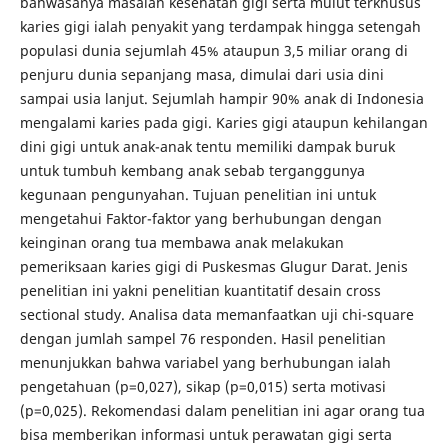
bahwasanya masalah kesehatan gigi serta mulut terkhusus
karies gigi ialah penyakit yang terdampak hingga setengah
populasi dunia sejumlah 45% ataupun 3,5 miliar orang di
penjuru dunia sepanjang masa, dimulai dari usia dini
sampai usia lanjut. Sejumlah hampir 90% anak di Indonesia
mengalami karies pada gigi. Karies gigi ataupun kehilangan
dini gigi untuk anak-anak tentu memiliki dampak buruk
untuk tumbuh kembang anak sebab terganggunya
kegunaan pengunyahan. Tujuan penelitian ini untuk
mengetahui Faktor-faktor yang berhubungan dengan
keinginan orang tua membawa anak melakukan
pemeriksaan karies gigi di Puskesmas Glugur Darat. Jenis
penelitian ini yakni penelitian kuantitatif desain cross
sectional study. Analisa data memanfaatkan uji chi-square
dengan jumlah sampel 76 responden. Hasil penelitian
menunjukkan bahwa variabel yang berhubungan ialah
pengetahuan (p=0,027), sikap (p=0,015) serta motivasi
(p=0,025). Rekomendasi dalam penelitian ini agar orang tua
bisa memberikan informasi untuk perawatan gigi serta