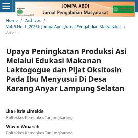
Home
/
Archives
/
Vol. 5 No. 1 (2026): Jompa Abdi: Jurnal Pengabdian Masyarakat
/
Articles
Upaya Peningkatan Produksi Asi
Melalui Edukasi Makanan
Laktogogue dan Pijat Oksitosin
Pada Ibu Menyusui Di Desa
Karang Anyar Lampung Selatan
Ika Fitria Elmeida
Poltekkes Kemenkes Tanjungkarang
Wiwin Winarsih
Poltekkes Kemenkes Tanjungkarang