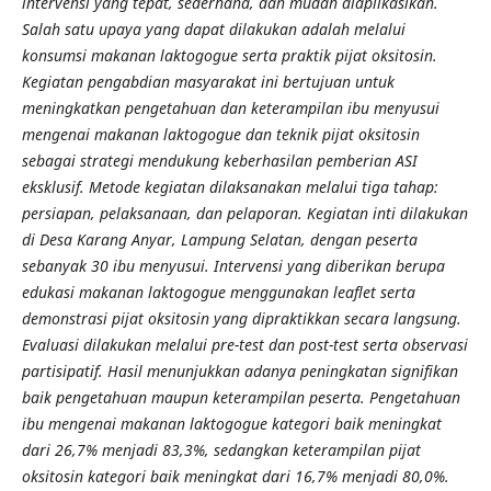
intervensi yang tepat, sederhana, dan mudah diaplikasikan.
Salah satu upaya yang dapat dilakukan adalah melalui
konsumsi makanan laktogogue serta praktik pijat oksitosin.
Kegiatan pengabdian masyarakat ini bertujuan untuk
meningkatkan pengetahuan dan keterampilan ibu menyusui
mengenai makanan laktogogue dan teknik pijat oksitosin
sebagai strategi mendukung keberhasilan pemberian ASI
eksklusif. Metode kegiatan dilaksanakan melalui tiga tahap:
persiapan, pelaksanaan, dan pelaporan. Kegiatan inti dilakukan
di Desa Karang Anyar, Lampung Selatan, dengan peserta
sebanyak 30 ibu menyusui. Intervensi yang diberikan berupa
edukasi makanan laktogogue menggunakan leaflet serta
demonstrasi pijat oksitosin yang dipraktikkan secara langsung.
Evaluasi dilakukan melalui pre-test dan post-test serta observasi
partisipatif. Hasil menunjukkan adanya peningkatan signifikan
baik pengetahuan maupun keterampilan peserta. Pengetahuan
ibu mengenai makanan laktogogue kategori baik meningkat
dari 26,7% menjadi 83,3%, sedangkan keterampilan pijat
oksitosin kategori baik meningkat dari 16,7% menjadi 80,0%.