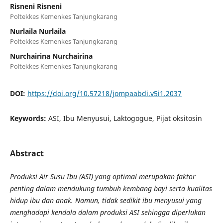
Risneni Risneni
Poltekkes Kemenkes Tanjungkarang
Nurlaila Nurlaila
Poltekkes Kemenkes Tanjungkarang
Nurchairina Nurchairina
Poltekkes Kemenkes Tanjungkarang
DOI:
https://doi.org/10.57218/jompaabdi.v5i1.2037
Keywords:
ASI, Ibu Menyusui, Laktogogue, Pijat oksitosin
Abstract
Produksi Air Susu Ibu (ASI) yang optimal merupakan faktor
penting dalam mendukung tumbuh kembang bayi serta kualitas
hidup ibu dan anak. Namun, tidak sedikit ibu menyusui yang
menghadapi kendala dalam produksi ASI sehingga diperlukan