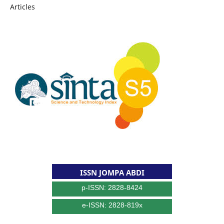
Articles
ISSN JOMPA ABDI
p-ISSN: 2828-8424
e-ISSN: 2828-819x