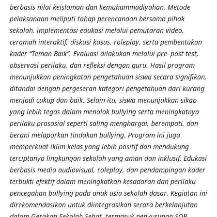
berbasis nilai keislaman dan kemuhammadiyahan. Metode
pelaksanaan meliputi tahap perencanaan bersama pihak
sekolah, implementasi edukasi melalui pemutaran video,
ceramah interaktif, diskusi kasus, roleplay, serta pembentukan
kader “Teman Baik”. Evaluasi dilakukan melalui pre–post-test,
observasi perilaku, dan refleksi dengan guru. Hasil program
menunjukkan peningkatan pengetahuan siswa secara signifikan,
ditandai dengan pergeseran kategori pengetahuan dari kurang
menjadi cukup dan baik. Selain itu, siswa menunjukkan sikap
yang lebih tegas dalam menolak bullying serta meningkatnya
perilaku prososial seperti saling menghargai, berempati, dan
berani melaporkan tindakan bullying. Program ini juga
memperkuat iklim kelas yang lebih positif dan mendukung
terciptanya lingkungan sekolah yang aman dan inklusif. Edukasi
berbasis media audiovisual, roleplay, dan pendampingan kader
terbukti efektif dalam meningkatkan kesadaran dan perilaku
pencegahan bullying pada anak usia sekolah dasar. Kegiatan ini
direkomendasikan untuk diintegrasikan secara berkelanjutan
dalam Gerakan Sekolah Sehat, termasuk penyusunan SOP