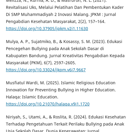
Melizza, N., Kurnia, A. D., & Masruroh, N. L. (2021).
Revitalisasi Uks, Melalui Pelatihan Dan Pembentukan Kader
Di SMP Muhammadiyah 2 Inovasi Malang. JPKM : Jurnal
Pengabdian Kesehatan Masyarakat, 2(2), 157–164.
https://doi.org/10.37905/jpkm.v2i1.11630
Mulya, A. P., Sujatmiko, B., & Kosassy, S. M. (2023). Edukasi
Pencegehan Bullying pada Anak Sekolah Dasar di
Kabupaten Bandung. Jurnal Kreativitas Pengabdian Kepada
Masyarakat (PKM), 6(7), 2597–2605.
https://doi.org/10.33024/jkpm.v6i7.9667
Musfiatul Wardi, M. (2025). Islamic Religious Education
Innovation for Preventing Bullying in Higher Education.
Halaqa: Islamic Education.
https://doi.org/10.21070/halaqa.v9i1.1720
Niriyah, S., Utami, A., & Roslita, R. (2024). Edukasi Kesehatan
Terhadap Pengetahuan Terkait Perilaku Bullying pada Anak
Usia Sekolah Dasar. Dunia Keperawatan: Jurnal