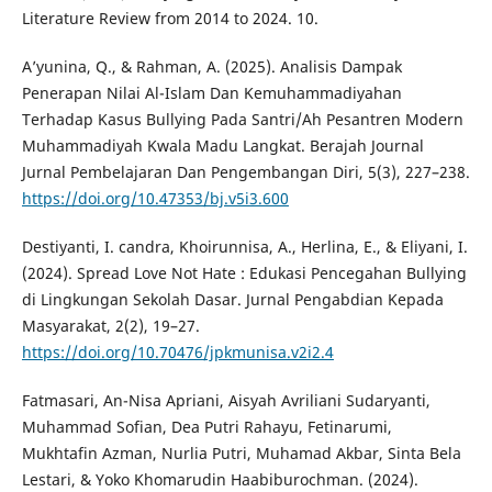
Literature Review from 2014 to 2024. 10.
A’yunina, Q., & Rahman, A. (2025). Analisis Dampak
Penerapan Nilai Al-Islam Dan Kemuhammadiyahan
Terhadap Kasus Bullying Pada Santri/Ah Pesantren Modern
Muhammadiyah Kwala Madu Langkat. Berajah Journal
Jurnal Pembelajaran Dan Pengembangan Diri, 5(3), 227–238.
https://doi.org/10.47353/bj.v5i3.600
Destiyanti, I. candra, Khoirunnisa, A., Herlina, E., & Eliyani, I.
(2024). Spread Love Not Hate : Edukasi Pencegahan Bullying
di Lingkungan Sekolah Dasar. Jurnal Pengabdian Kepada
Masyarakat, 2(2), 19–27.
https://doi.org/10.70476/jpkmunisa.v2i2.4
Fatmasari, An-Nisa Apriani, Aisyah Avriliani Sudaryanti,
Muhammad Sofian, Dea Putri Rahayu, Fetinarumi,
Mukhtafin Azman, Nurlia Putri, Muhamad Akbar, Sinta Bela
Lestari, & Yoko Khomarudin Haabiburochman. (2024).