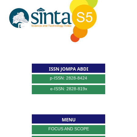
ISSN JOMPA ABDI
p-ISSN: 2828-8424
e-ISSN: 2828-819x
MENU
FOCUS AND SCOPE