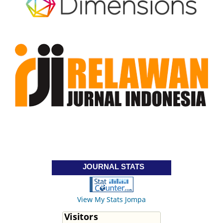
JOURNAL STATS
View My Stats Jompa